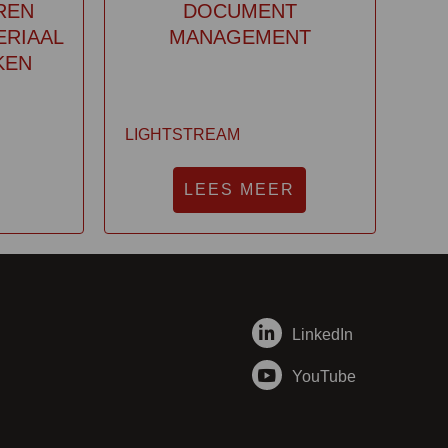
REN
DOCUMENT
ERIAAL
MANAGEMENT
KEN
LIGHTSTREAM
LEES MEER
LinkedIn
YouTube