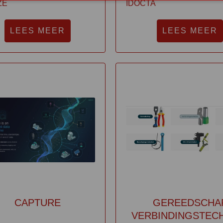
ZE
IDOCTA
LEES MEER
LEES MEER
CAPTURE
GEREEDSCHA
VERBINDINGSTEC