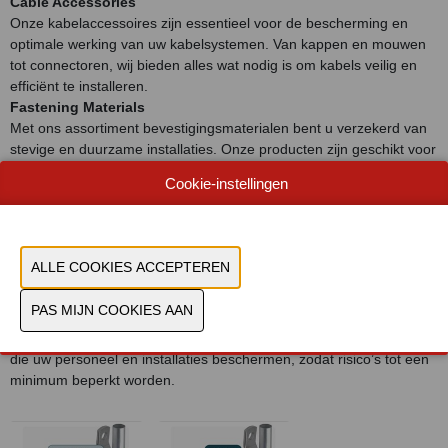
Cable Accessories
Onze kabelaccessoires zijn essentieel voor de bescherming en
optimale werking van uw kabelsystemen. Van kappen en mouwen
tot connectoren, wij bieden alles wat nodig is om kabels veilig en
efficiënt te installeren.
Fastening Materials
Met ons assortiment bevestigingsmaterialen bent u verzekerd van
stevige en duurzame installaties. Onze producten zijn geschikt voor
diverse toepassingen, van kabelgoten tot montage van zware
Cookie-instellingen
componenten.
Medium and High Voltage Techniques
Wij leveren innovatieve oplossingen voor middel- en
hoogspanningsinstallaties. Onze technieken en producten
garanderen een veilige, betrouwbare en efficiënte werking van uw
netwerken.
Safety
Veiligheid staat bij ons altijd voorop. Wij bieden producten en advies
die uw personeel en installaties beschermen, zodat risico’s tot een
minimum beperkt worden.