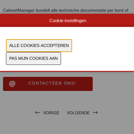
CabinetManager bundelt alle technische documentatie per bord of
installatie in één digitaal platform: schema’s, handleidingen, foto’s,
Cookie-instellingen
rapporten en procedures. Technici krijgen ter plaatse via tablet,
smartphone of AR directe toegang tot actuele informatie. Dat
verkort interventietijden, vermindert fouten en maakt as-built
beheer eindelijk beheersbaar.
Document
Bekijk catalogus
CONTACTEER ONS!
VORIGE
VOLGENDE