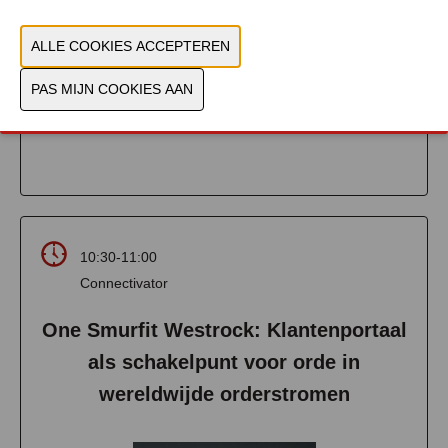
Wim Van Roy
Atlas Copco
MEER INFO
10:30-11:00
Connectivator
One Smurfit Westrock: Klantenportaal
als schakelpunt voor orde in
wereldwijde orderstromen