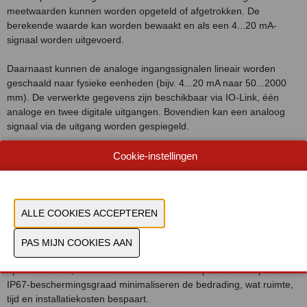
meetwaarden kunnen worden opgeteld of afgetrokken. De
berekende waarde kan worden bewaakt en als een 4...20 mA-
signaal worden uitgevoerd.
Daarnaast kunnen de analoge ingangssignalen lineair worden
geschaald naar fysieke eenheden (bijv. 4...20 mA naar 50...2000
mm). De verwerkte gegevens zijn beschikbaar via IO-Link, één
analoge en twee digitale uitgangen. Bovendien kan een analoog
signaal via de uitgang worden gespiegeld.
Toepassingen
Cookie-instellingen
Typische toepassingen zijn onder meer differentiële drukbewaking
(bijv. filterstatus, pomprendement), niveaubewaking in drukvaten of
breedtemeting van bewegende objecten met behulp van twee
afstandssensoren.
Snelle installatie bespaart tijd en geld
De DP1204 is ontworpen voor installatie dicht bij het veld – direct
op de machine, zonder schakelkast. Het compacte ontwerp en de
IP67-beschermingsgraad minimaliseren de bedrading, wat ruimte,
tijd en installatiekosten bespaart.