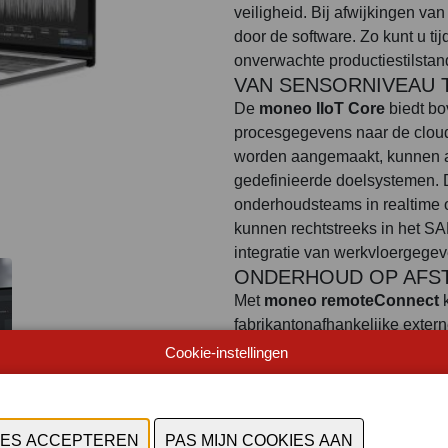
veiligheid. Bij afwijkingen va
door de software. Zo kunt u tij
onverwachte productiestilsta
VAN SENSORNIVEAU 
De
moneo IIoT Core
biedt bo
procesgegevens naar de cloud 
worden aangemaakt, kunnen a
gedefinieerde doelsystemen. 
onderhoudsteams in realtime
kunnen rechtstreeks in het S
integratie van werkvloergege
ONDERHOUD OP AFS
Met
moneo remoteConnect
k
fabrikantonafhankelijke extern
andere netwerkapparaten. Dank
Cookie-instellingen
toegangsconfiguraties blijven
afstand en diepgaande foutan
Hiermee kunnen onderhoudswer
worden gepland en tot een min