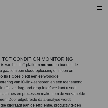
 TOT CONDITION MONITORING
sis van het IIoT-platform
moneo
en bundelt de
 nu gaat om een cloud-oplossing of in een on-
o IIoT Core
biedt een eenvoudige,
metrering van IO-link-sensoren en een toenemend
intuïtieve drag-and-drop-interface kunt u snel
 machines en processen maken om de verzamelde
seren. Door uitgebreide data-analyse wordt
e bijdraagt aan de efficiëntie, productiviteit en