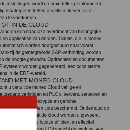
n de instellingen wordt u onmiddellijk geïnformeerd
dig maatregelen treffen om efficiëntieverlies of
nden te voorkomen.
TOT IN DE CLOUD
vendien een naadloze overdracht van belangrijke
en applicaties van derden. Tickets, die in moneo
utomatisch worden doorgestuurd naar vooraf
Dankzij de geïntegreerde SAP-verbinding worden
 op de hoogte gebracht. Opdrachten en documenten
AP-systeem worden gegenereerd, een consistente
vens in de ERP-wereld.
TAND MET MONEO CLOUD
unt u vanuit de moneo Cloud veilige en
e toegang verkrijgen tot PLC's, servers, sensoren en
zij end-to-end-encryptie en gerichte
 uw gegevens te allen tijde beschermd. Onderhoud op
alyse kunnen vanuit de cloud worden uitgevoerd.
kzaamheden op locatie efficiënt en effectief
imum worden beperkt. Dit verlicht de werklast van