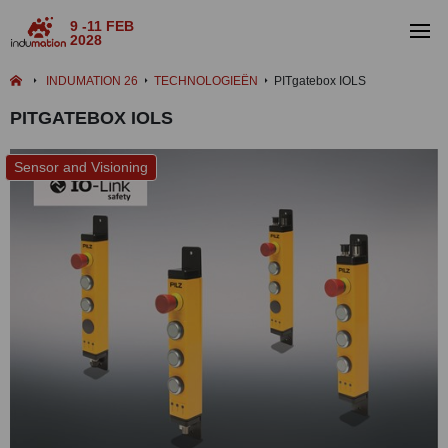
9 -11 FEB
2028
INDUMATION 26
TECHNOLOGIEËN
PITgatebox IOLS
PITGATEBOX IOLS
Sensor and Visioning