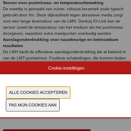
Sensor voor puntniveau- en temperatuurbewaking
De meettip is gemaakt van zuiver, robuust keramiek zoals typisch
gebruikt door ifm. Deze slijtvastheid tegen abrasieve media zorgt
voor een lange levensduur van de LMH. Dankzij IO-Link kan de
sensor zowel de temperatuur van het medium als het puntniveau
doorgeven, waardoor extra meetpunten overbodig worden.
Aanslagonderdrukking voor nauwkeurige en betrouwbare
resultaten
De LMH biedt de effectieve aanslagonderdrukking die al bekend is
van de LMT-puntsensor. Foutieve schakelingen, die kunnen leiden
tot lege of overvolle containers, worden voorkomen.
Cookie-instellingen
Flexibiliteit dankzij afdichtingsconcept
De puntsensor is ontworpen voor gebruik in zowel hygiënische als
industriële omgevingen. De aanpassing aan individuele
omstandigheden wordt vereenvoudigd door het geavanceerde
afdichtingsconcept.
Document
Bekijk catalogus