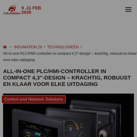
9 -11 FEB
2028
INDUMATION 26
TECHNOLOGIEËN
All-in-one PLC/HMI-controller in compact 4,3"-design – krachtig, robuust en klaar
voor elke uitdaging
ALL-IN-ONE PLC/HMI-CONTROLLER IN
COMPACT 4,3"-DESIGN – KRACHTIG, ROBUUST
EN KLAAR VOOR ELKE UITDAGING
Control and Network Solutions