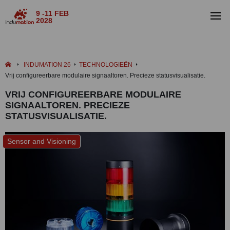
9 -11 FEB
2028
INDUMATION 26
TECHNOLOGIEËN
Vrij configureerbare modulaire signaaltoren. Precieze statusvisualisatie.
VRIJ CONFIGUREERBARE MODULAIRE
SIGNAALTOREN. PRECIEZE
STATUSVISUALISATIE.
Sensor and Visioning