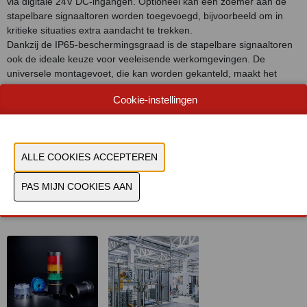
via digitale 24V DC-ingangen. Optioneel kan een zoemer aan de
stapelbare signaaltoren worden toegevoegd, bijvoorbeeld om in
kritieke situaties extra aandacht te trekken.
Dankzij de IP65-beschermingsgraad is de stapelbare signaaltoren
ook de ideale keuze voor veeleisende werkomgevingen. De
universele montagevoet, die kan worden gekanteld, maakt het
mogelijk om de signaaltoren zowel op horizontale als verticale
Cookie-instellingen
oppervlakken rechtop te monteren.
Document
Bekijk catalogus
CONTACTEER ONS!