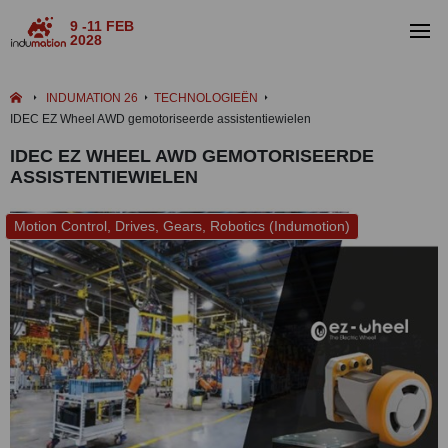
9 -11 FEB
2028
INDUMATION 26
TECHNOLOGIEËN
IDEC EZ Wheel AWD gemotoriseerde assistentiewielen
IDEC EZ WHEEL AWD GEMOTORISEERDE
ASSISTENTIEWIELEN
Motion Control, Drives, Gears, Robotics (Indumotion)