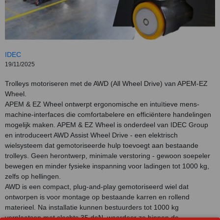
IDEC
19/11/2025
Trolleys motoriseren met de AWD (All Wheel Drive) van APEM-EZ
Wheel.
APEM & EZ Wheel ontwerpt ergonomische en intuïtieve mens-
machine-interfaces die comfortabelere en efficiëntere handelingen
mogelijk maken. APEM & EZ Wheel is onderdeel van IDEC Group
en introduceert AWD Assist Wheel Drive - een elektrisch
wielsysteem dat gemotoriseerde hulp toevoegt aan bestaande
trolleys. Geen herontwerp, minimale verstoring - gewoon soepeler
bewegen en minder fysieke inspanning voor ladingen tot 1000 kg,
zelfs op hellingen.
AWD is een compact, plug-and-play gemotoriseerd wiel dat
ontworpen is voor montage op bestaande karren en rollend
materieel. Na installatie kunnen bestuurders tot 1000 kg
verplaatsen met slechts 35 daN, waardoor ze binnen de