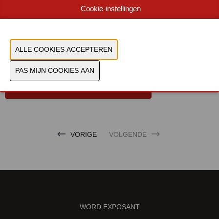
ergonomische grenzen blijven en de dagelijkse
Cookie-instellingen
werkomstandigheden verbeteren.
Document
Bekijk catalogus
CONTACTEER ONS!
VORIGE
VOLGENDE
WORD EXPOSANT