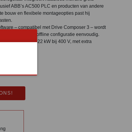
clusief ABB’s AC500 PLC en producten van andere
e bouw en flexibele montageopties past hij
asten.
tware – compatibel met Drive Composer 3 – wordt
mering en snelle offline configuratie eenvoudig.
5 beschikbaar tot 22 kW bij 400 V, met extra
die volgen.
ONS!
ing