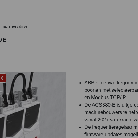
 machinery drive
VE
n)
ABB’s nieuwe frequentie
poorten met selecteerbare
en Modbus TCP/IP.
De ACS380-E is uitgerus
machinebouwers te help
vanaf 2027 van kracht w
De frequentieregelaar m
firmware-updates mogelij