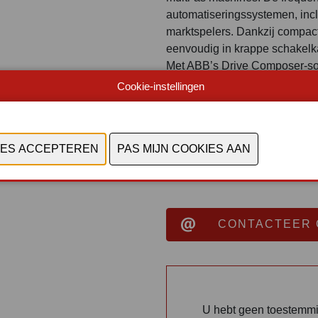
automatiseringssystemen, in
marktspelers. Dankzij compact
eenvoudig in krappe schakelk
Met ABB’s Drive Composer-sof
monitoring, adaptieve program
Cookie-instellingen
De ACS380-E is vanaf juli 202
vermogensbereiken en opties 
Document
Bekijk catalogus
CONTACTEER 
U hebt geen toestemm