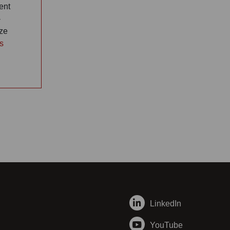
ent
-
eze
s
LinkedIn
YouTube