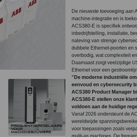
De nieuwste toevoeging aan AB
machine-integratie en is toek
ACS380-E is specifiek ontworp
inbedrijfstelling, installatie,
naleving van strenge cyberse
dubbele Ethernet-poorten en s
overbodig, wat complexiteit en 
Daarnaast zorgt veelzijdige 
Ethernet voor een gestroomlij
“De moderne industriële omg
eenvoud en cybersecurity bied
ACS380 Product Manager bi
ACS380-E stellen onze klant
voldoen aan de huidige rege
Vanaf 2026 ondersteunt de AC
wereldwijde spanningsbereike
voor toepassingen zoals verpa
multi-as machines. De frequent