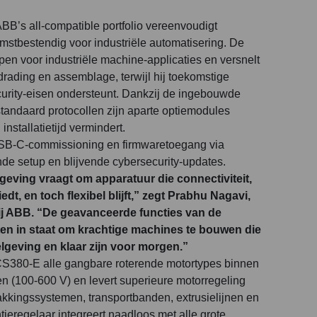
B’s all-compatible portfolio vereenvoudigt
omstbestendig voor industriële automatisering. De
en voor industriële machine-applicaties en versnelt
 bedrading en assemblage, terwijl hij toekomstige
curity-eisen ondersteunt. Dankzij de ingebouwde
tandaard protocollen zijn aparte optiemodules
installatietijd vermindert.
USB-C-commissioning en firmwaretoegang via
nde setup en blijvende cybersecurity-updates.
eving vraagt om apparatuur die connectiviteit,
t, en toch flexibel blijft,” zegt Prabhu Nagavi,
j ABB. “De geavanceerde functies van de
en in staat om krachtige machines te bouwen die
lgeving en klaar zijn voor morgen.”
S380-E alle gangbare roterende motortypes binnen
n (100-600 V) en levert superieure motorregeling
kkingssystemen, transportbanden, extrusielijnen en
ieregelaar integreert naadloos met alle grote