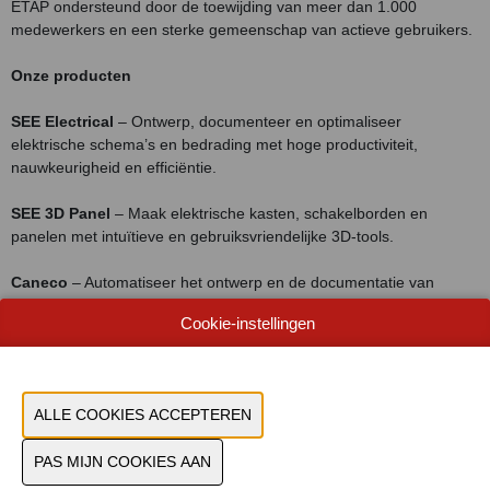
ETAP ondersteund door de toewijding van meer dan 1.000
medewerkers en een sterke gemeenschap van actieve gebruikers.
Onze producten
SEE Electrical
– Ontwerp, documenteer en optimaliseer
elektrische schema’s en bedrading met hoge productiviteit,
nauwkeurigheid en efficiëntie.
SEE 3D Panel
– Maak elektrische kasten, schakelborden en
panelen met intuïtieve en gebruiksvriendelijke 3D-tools.
Caneco
– Automatiseer het ontwerp en de documentatie van
laagspanningsinstallaties om naleving te garanderen en workflows
Cookie-instellingen
te vereenvoudigen.
Caneco BIM
– Wissel elektrische gegevens uit tussen Revit® en
AutoCAD® om BIM-projecten te verrijken met nauwkeurige
informatie.
ETAP Power Simulator
– Modelleer, simuleer en optimaliseer
hoog- en laagspanningsnetwerken voor een veilige en efficiënte