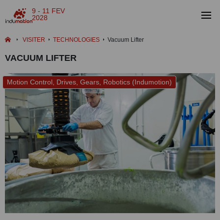
9 - 11 FEV
2028
VISITER
TECHNOLOGIES
Vacuum Lifter
VACUUM LIFTER
Motion Control, Drives, Gears, Robotics (Indumotion)