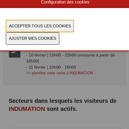
Configuration des cookies
Kortrijk XPO
Doorniksesteenweg 216
8500 Courtrai
>>
itinéraire vers INDUMATION
- 9 février | 10h00 - 18h00
- 10 février | 10h00 - 22h00 (nocturne à partir de
18h00)
- 11 février | 10h00 - 16h00
>>
planifiez votre visite à INDUMATION
Secteurs dans lesquels les visiteurs de
INDUMATION
sont actifs.