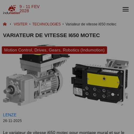
9 - 11 FEV
2028
VISITER
TECHNOLOGIES
Variateur de vitesse i650 motec
VARIATEUR DE VITESSE I650 MOTEC
Motion Control, Drives, Gears, Robotics (Indumotion)
LENZE
26-11-2025
Le variateur de vitesse i650 motec pour montage mural et sur le