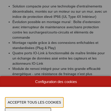
Solution compacte pour une technologie d'entraînements
décentralisés, montés sur un moteur ou sur un mur, avec un
indice de protection élevé IP66 (UL Type 4X Intérieur)
Évolution possible en montage mural : Boîte d'extension
avec interrupteur de maintenance avec/sans protection
contre les surcharges/courts-circuits et éléments de
commande
Montage rapide grâce à des connexions enfichables et
standardisées (Plug & Play)
Quatre ports IO-Link à fonctionnalité de maître limitée pour
un échange de données aisé entre les capteurs et les
actionneurs IO-Link
Module de renvoi intégré pour une très grande efficacité
énergétique - une résistance de freinage n'est plus
nécessaire
Configuration des cookies
Gamme de fonctions étendue :
Logic PLC
Positionnement par tableau
« Absence sûre de couple (STO) » via CIP Safety