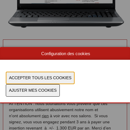
Attention : Lettres / e-mails frauduleux
Configuration des cookies
Fair Expo, FAIRGuide, Expo-Guide ou Construct Data,
INTERNATIONAL FAIRS DIRECTORY, les données de nos
visiteurs.
En tant qu’exposant d’une ou de plusieurs éditions
précédentes ou actuelles de notre événement, vous
recevrez peut-être un courrier d’une ou de plusieurs sociétés
pour une publication de vos coordonnées dans un
catalogue.
ATTENTION : nous souhaitons vous prévenir que ces
organisations utilisent abusivement notre nom et
n'ont absolument
rien
à voir avec nos salons. Si vous
signez, vous vous engagez pendant 3 ans à payer une
insertion revenant à +/- 1.300 EUR par an. Merci d’en