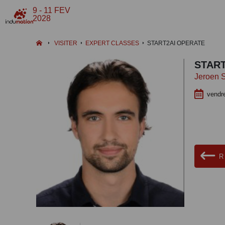
9 - 11 FEV
2028
VISITER
EXPERT CLASSES
START2AI OPERATE
START
Jeroen 
vendre
R