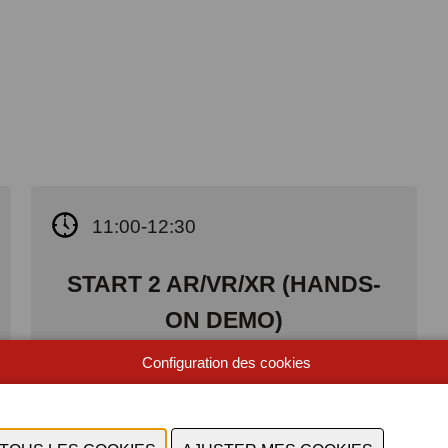
11:00-12:30
START 2 AR/VR/XR (HANDS-
ON DEMO)
i.s.m. XRValley
Configuration des cookies