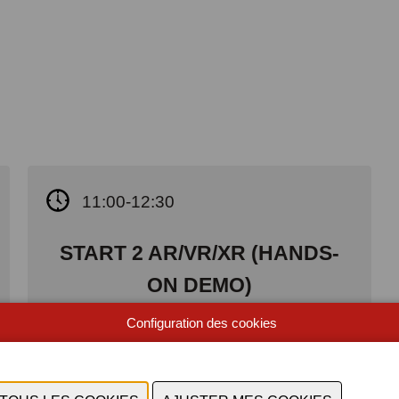
11:00-12:30
START 2 AR/VR/XR (HANDS-
ON DEMO)
i.s.m. XRValley
Configuration des cookies