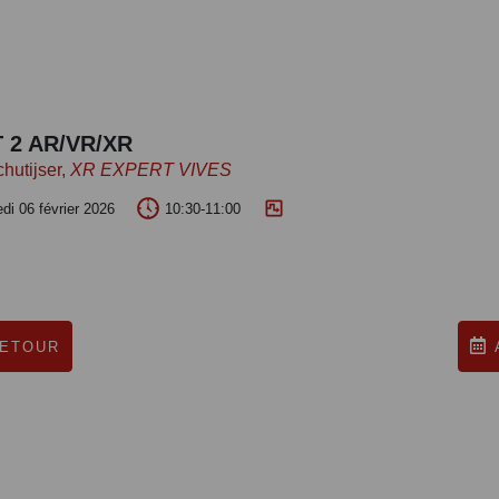
 2 AR/VR/XR
chutijser,
XR EXPERT VIVES
di 06 février 2026
10:30-11:00
ETOUR