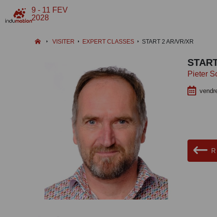
9 - 11 FEV
2028
VISITER
EXPERT CLASSES
START 2 AR/VR/XR
START
Pieter S
vendre
R