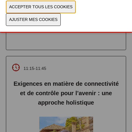
FLANDERS MAKE @ VUB
PLUS D'INFOS
11:15-11:45
Exigences en matière de connectivité
et de contrôle pour l'avenir : une
approche holistique