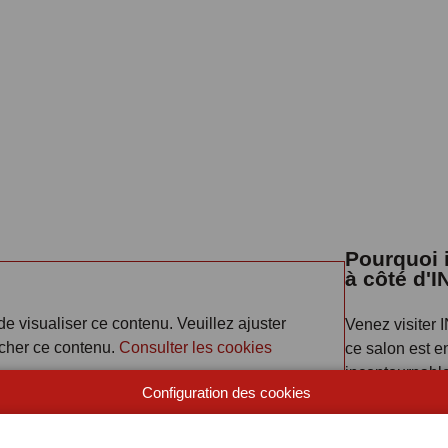
Pourquoi i
à côté d'
e visualiser ce contenu. Veuillez ajuster
Venez visiter
icher ce contenu.
Consulter les cookies
ce salon est en
incontournable
Configuration des cookies
: