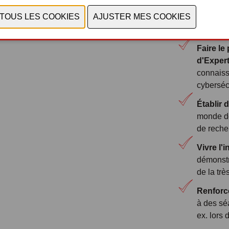
Rencont
domaines
robotique
Faire le
d'Exper
connaissa
cyberséc
Établir
monde de
de reche
Vivre l'
démonstr
de la trè
Renforc
à des sé
ex. lors