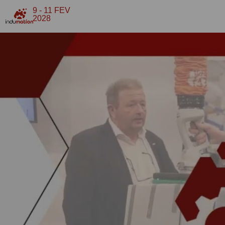
9 - 11 FEV
2028