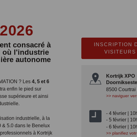
2026
ent consacré à
INSCRIPTION 
 où l'industrie
VISITEURS
nière autonome
Kortrijk XPO
UMATION ? Les
4, 5 et 6
Doorniksest
tra enfin le pied sur
8500 Courtrai
>>
naviguer v
sse supérieure et ainsi
ustrielle.
- 4 février | 1
ation industrielle, à la
- 5 février | 
.0 & 5.0 dans le Benelux
- 6 février | 1
professionnels à Kortrijk
>>
planifiez vo