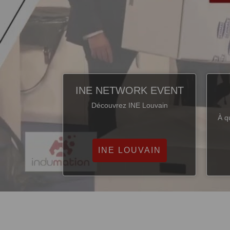
INE NETWORK EVENT
Découvrez INE Louvain
À q
INE LOUVAIN