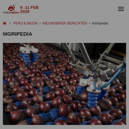
9 -11 FEB
2028
PERS & MEDIA
NIEUWSBRIEF BERICHTEN
mGripedia
MGRIPEDIA