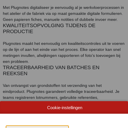
Met Plugnotes digitaliseer je eenvoudig al je werkvloerprocessen in
het atelier of de fabriek via op maat gemaakte digitale formulieren.
Geen papieren fiches, manuele notities of dubbele invoer meer.
KWALITEITSOPVOLGING TIJDENS DE
PRODUCTIE
Plugnotes maakt het eenvoudig om kwaliteitscontroles uit te voeren
op de lijn of aan het einde van het proces. Elke operator kan snel
metingen invullen, afwijkingen rapporteren of foto's toevoegen bij
een probleem.
TRACEERBAARHEID VAN BATCHES EN
REEKSEN
Van ontvangst van grondstoffen tot verzending van het
eindproduct. Plugnotes garandeert volledige traceerbaarheid. Je
teams registreren lotnummers, gebruikte referenties,
productieparameters en testresultaten.
Cookie-instellingen
PRODUCTIECONTROLES EN
WERKPLAATSREGISTRATIES
Vervang je papieren checklists door digitale formulieren, volledig