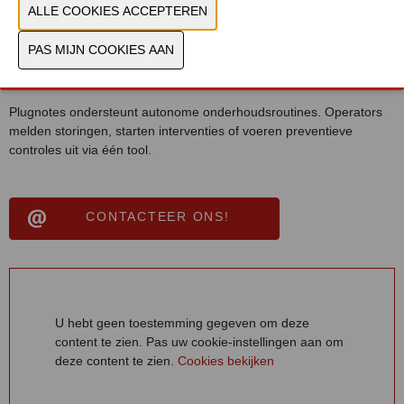
afgestemd op je interne procedures. Teams registreren
startcontroles, procesmetingen, verbruiksgegevens en storingen
rechtstreeks in Plugnotes.
ONDERHOUDSOPVOLGING
Plugnotes ondersteunt autonome onderhoudsroutines. Operators
melden storingen, starten interventies of voeren preventieve
controles uit via één tool.
CONTACTEER ONS!
U hebt geen toestemming gegeven om deze
content te zien. Pas uw cookie-instellingen aan om
deze content te zien.
Cookies bekijken