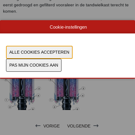
eerst gedroogd en gefilterd vooraleer in de tandwielkast terecht te
komen.
Document
Cookie-instellingen
Bekijk catalogus
CONTACTEER ONS!
VORIGE
VOLGENDE