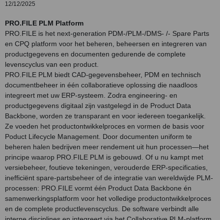
12/12/2025
PRO.FILE PLM Platform
PRO.FILE is het next-generation PDM-/PLM-/DMS- /- Spare Parts
en CPQ platform voor het beheren, beheersen en integreren van
productgegevens en documenten gedurende de complete
levenscyclus van een product.
PRO.FILE PLM biedt CAD-gegevensbeheer, PDM en technisch
documentbeheer in één collaboratieve oplossing die naadloos
integreert met uw ERP-systeem. Zodra engineering- en
productgegevens digitaal zijn vastgelegd in de Product Data
Backbone, worden ze transparant en voor iedereen toegankelijk.
Ze voeden het productontwikkelproces en vormen de basis voor
Poduct Lifecycle Management. Door documenten uniform te
beheren halen bedrijven meer rendement uit hun processen—het
principe waarop PRO.FILE PLM is gebouwd. Of u nu kampt met
versiebeheer, foutieve tekeningen, verouderde ERP-specificaties,
inefficiënt spare-partsbeheer of de integratie van wereldwijde PLM-
processen: PRO.FILE vormt één Product Data Backbone én
samenwerkingsplatform voor het volledige productontwikkelproces
en de complete productlevenscyclus. De software verbindt alle
interne disciplines en integreert via het Collaborative PLM-platform