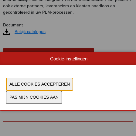
ook externe partners, leveranciers en klanten naadloos en
gecontroleerd in uw PLM-processen.
Document
Bekijk catalogus
CONTACTEER ONS!
Cookie-instellingen
U hebt geen toestemming gegeven om deze
content te zien. Pas uw cookie-instellingen aan om
deze content te zien.
Cookies bekijken