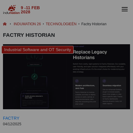
9 -11 FEB
2028
INDUMATION 26
TECHNOLOGIEËN
Factry Historian
FACTRY HISTORIAN
Industrial Software and OT Security
FACTRY
04/12/2025