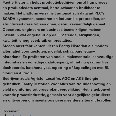
Factry Historian helpt productiebedrijven om al hun proces-
en productiedata centraal, betrouwbaar en bruikbaar te
maken. Het platform verzamelt automatisch data uit PLC’s,
SCADA-systemen, sensoren en industriële protocollen, en
structureert deze tot één open, gebruiksvriendelijk geheel.
Operators, engineers en business teams krijgen meteen
inzicht in wat er gebeurt op de lijn: trends, afwijkingen,
kwaliteit, energieverbruik en prestaties.
Steeds meer fabrikanten kiezen Factry Historian als modern
alternatief voor gesloten, moeilijk schaalbare legacy
historians. Ze profiteren van snelle implementatie, eenvoudige
integraties en volledige datatoegang, of het nu gaat om live
dashboards, batchanalyse, reporting of koppelingen met BI,
cloud en AI tools
Bedrijven zoals Agristo, Lesaffre, AGC en A&S Energie
gebruiken Factry Historian voor alles van troubleshooting en
yield monitoring tot cross-plant vergelijking. Het is gebouwd
voor de procesindustrie, gemaakt voor dagelijkse gebruikers
en ontworpen om moeiteloos over meerdere sites uit te rollen.
Document