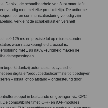
tie. Dankzij de schaalbaarheid van 8 tot maar liefst
r eenvoudig mee met elke productielijn. De uniforme
 sequentie- en communicatiesturing volledig zijn
beling, verkleint de schakelkast en versnelt
lechts 0,125 ms en precisie tot op microseconden
staties waar nauwkeurigheid cruciaal is.
herpsturing met 1 µs nauwkeurigheid maken de
elheidstoepassingen.
um beperkt dankzij automatische, cyclische
met een digitale “productiedashcam” stelt dit bedrijven
lyseren – lokaal of op afstand – ondersteund door
ontroller soepel in bestaande omgevingen via OPC
De compatibiliteit met iQ-R- en iQ-F-modules