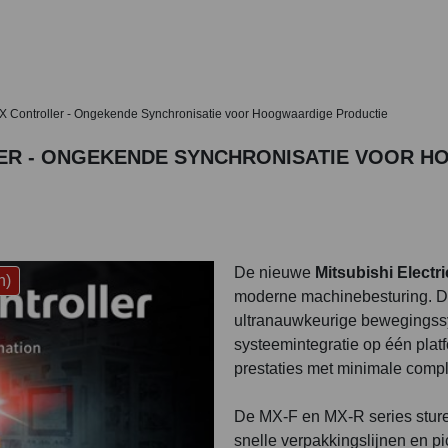
 MX Controller - Ongekende Synchronisatie voor Hoogwaardige Productie
LER - ONGEKENDE SYNCHRONISATIE VOOR 
De nieuwe
Mitsubishi Electr
n)
moderne machinebesturing. De
ultranauwkeurige bewegingssyn
systeemintegratie op één plat
prestaties met minimale comple
De MX-F en MX-R series sture
snelle verpakkingslijnen en 