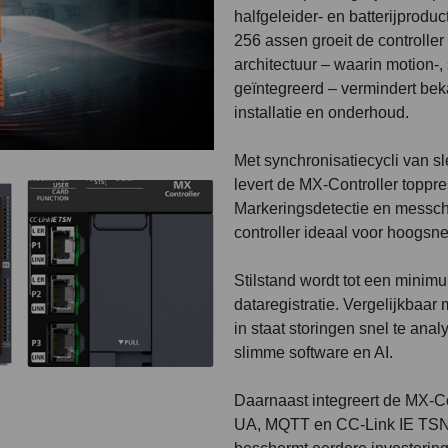
halfgeleider- en batterijproduc
256 assen groeit de controlle
architectuur – waarin motion-,
geïntegreerd – vermindert beka
installatie en onderhoud.
Met synchronisatiecycli van s
levert de MX-Controller toppre
Markeringsdetectie en messc
controller ideaal voor hoogsn
Stilstand wordt tot een minim
dataregistratie. Vergelijkbaar 
in staat storingen snel te ana
slimme software en AI.
Daarnaast integreert de MX-C
UA, MQTT en CC-Link IE TSN. 