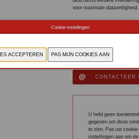
beschermt eerdere investeringe
voor maximale dataveiligheid.
Kortom: de MX-Controller bied
Cookie-instellingen
toekomstbestendige basis voo
Document
Bekijk catalogus
CONTACTEER 
U hebt geen toestemm
gegeven om deze cont
te zien. Pas uw cookie
instellingen aan om d