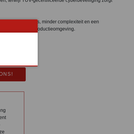
n, terwijl TÜV-gecertificeerde cyberbeveiliging zorgt
t hogere prestaties, minder complexiteit en een
r elke moderne productieomgeving.
ONS!
ing
ent
-
eze