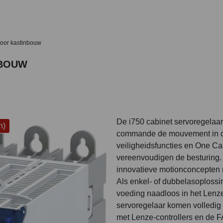
voor kastinbouw
NBOUW
De i750 cabinet servoregelaa
n)
commande de mouvement in c
veiligheidsfuncties en One C
vereenvoudigen de besturing.
innovatieve motionconcepten 
Als enkel- of dubbelasoplossi
voeding naadloos in het Lenz
servoregelaar komen volledig t
met Lenze-controllers en de F