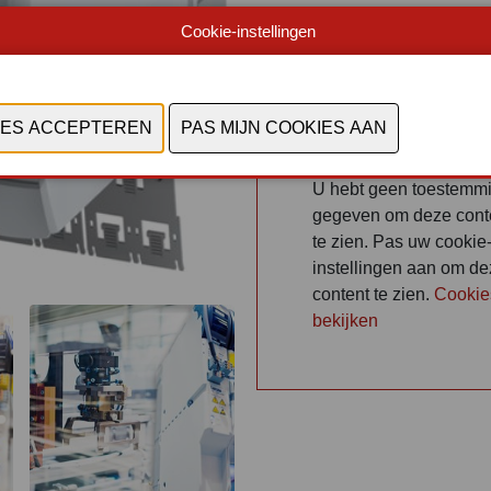
Cookie-instellingen
CONTACTEER 
U hebt geen toestemm
gegeven om deze cont
te zien. Pas uw cookie
instellingen aan om d
content te zien.
Cookie
bekijken