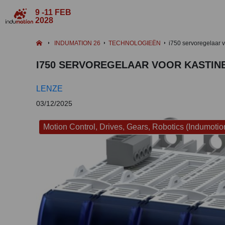
9 -11 FEB
2028
INDUMATION 26
TECHNOLOGIEËN
i750 servoregelaar 
I750 SERVOREGELAAR VOOR KASTI
LENZE
03/12/2025
Motion Control, Drives, Gears, Robotics (Indumotio