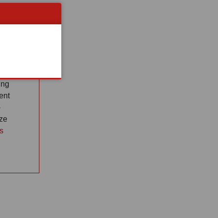
ONS!
ing
ent
-
eze
s