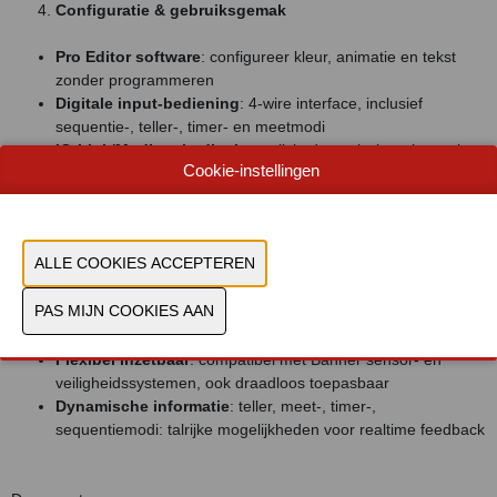
Configuratie & gebruiksgemak
Pro Editor software
: configureer kleur, animatie en tekst
zonder programmeren
Digitale input-bediening
: 4-wire interface, inclusief
sequentie-, teller-, timer- en meetmodi
IO-Link/Modbus bediening
: wijzig dynamische tekens via
Cookie-instellingen
registers; wireless variant werkt met R70-modems
Efficiëntie & Voordelen
Betaalbaar alternatief
voor dure HMIs, eenvoudig
uitwisselbaar
Versnelde training
: intuïtieve visuele feedback
vereenvoudigt bediening en onboarding
Flexibel inzetbaar
: compatibel met Banner sensor- en
veiligheidssystemen, ook draadloos toepasbaar
Dynamische informatie
: teller, meet-, timer-,
sequentiemodi: talrijke mogelijkheden voor realtime feedback