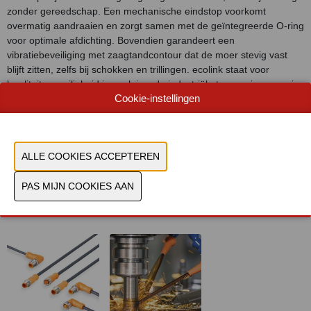
zonder gereedschap. Een mechanische eindstop voorkomt
overmatig aandraaien en zorgt samen met de geïntegreerde O-ring
voor optimale afdichting. Bovendien garandeert een
vibratiebeveiliging met zaagtandcontour dat de moer stevig vast
blijft zitten, zelfs bij schokken en trillingen. ecolink staat voor
kwaliteit en veiligheid in veeleisende industriële toepassingen en is
Cookie-instellingen
compatibel met industriële M8- en M12-aansluitingen.
Document
Bekijk catalogus
CONTACTEER ONS!