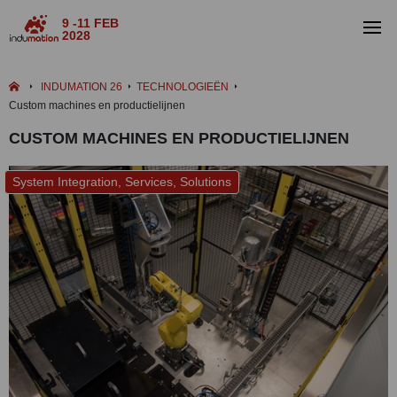
9 -11 FEB
2028
INDUMATION 26
TECHNOLOGIEËN
Custom machines en productielijnen
CUSTOM MACHINES EN PRODUCTIELIJNEN
System Integration, Services, Solutions