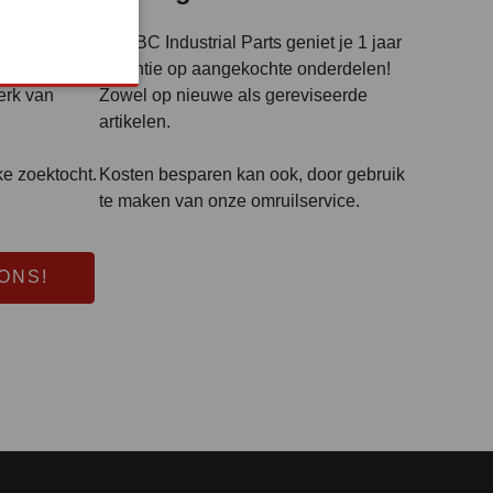
terug? Geen
Bij ABC Industrial Parts geniet je 1 jaar
 Wij zoeken
garantie op aangekochte onderdelen!
erk van
Zowel op nieuwe als gereviseerde
artikelen.
ke zoektocht.
Kosten besparen kan ook, door gebruik
te maken van onze omruilservice.
ONS!