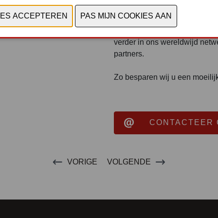
Vond je jouw onderdeel niet 
probleem, laat het ons weten.
verder in ons wereldwijd netw
partners.
Zo besparen wij u een moeilij
CONTACTEER 
VORIGE
VOLGENDE