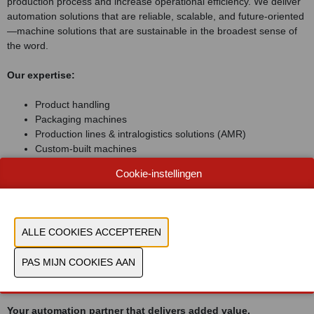
production process and increase operational efficiency. We deliver
automation solutions that are reliable, scalable, and future-oriented
—machine solutions that are sustainable in the broadest sense of
the word.
Our expertise:
Product handling
Packaging machines
Production lines & intralogistics solutions (AMR)
Custom-built machines
Retrofit & upgrades
Cookie-instellingen
Avercon makes the difference. For you.
With more than 40 years of experience in engineering and machine
building, we offer a complete end-to-end approach: from analysis
and concept to manufacturing, integration, installation, and
aftercare. One partner, one point of contact, maximum certainty.
Avercon is your one-stop shop, fully focused on unburdening you.
Your automation partner that delivers added value.