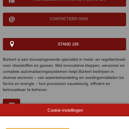
CONTACTEER ONS!
STAND 185
Bürkert is een toonaangevende specialist in meet- en regeltechniek
voor vloeistoffen en gassen. Met innovatieve kleppen, sensoren en
complete automatiseringssystemen helpt Bürkert bedrijven in
diverse sectoren – van waterbehandeling en voedingsmiddelen tot
farma en energie – hun processen nauwkeurig, efficiënt en
betrouwbaar te beheren.
Cookie-instellingen
WEBSITE CATALOGUS