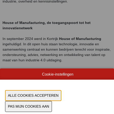
industrie, overheid en kennisinstellingen.
House of Manufacturing, de toegangspoort tot het
innovatienetwerk
In september 2024 werd in Kortrijk
House of Manufacturing
ingehuldigd. In dit open huis staan technologie, innovatie en
samenwerking centraal en kunnen bedrijven terecht voor inspiratie,
ondersteuning, advies, netwerking en ontwikkeling van talent op
maat van hun industrie 4.0 uitdaging.
Gelegen in het bruisende ecosysteem van Kortrijk Weide -op
Cookie-instellingen
wandelafstand van Howest, UGent, Flanders Make, KU Leuven,
VIVES en HangarK- en met huispartners Agoria, Sirris en PTI, is het
huis de ideale toegangspoort tot het
volledige innovatienetwerk
met zwaartepunten in Kortrijk en Brugge.
Samen met de kennispartners wordt infrastructuur en expertise
opgebouwd om de bedrijven te kunnen ondersteunen met hun
industrie 4.0
-uitdagingen in de toepassingsdomeinen
slimme