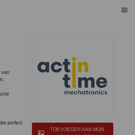
d van
n.
ische
die perfect
TOEVOEGEN AAN MIJN