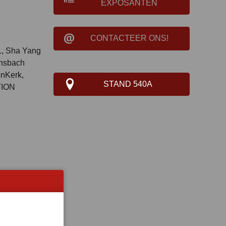
EXPOSANTEN
CONTACTEER ONS!
L, Sha Yang
ansbach
nKerk,
STAND 540A
ION