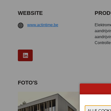
WEBSITE
PROD
www.actintime.be
Elektrom
aandrijvi
aandrijvi
Controlle
FOTO'S