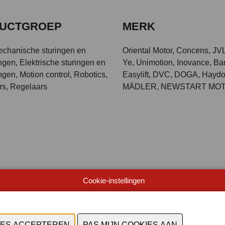
UCTGROEP
MERK
echanische sturingen en
Oriental Motor, Concens, JV
ngen, Elektrische sturingen en
Ye, Unimotion, Inovance, B
ngen, Motion control, Robotics,
Easylift, DVC, DOGA, Haydo
rs, Regelaars
MÄDLER, NEWSTART MOT
Cookie-instellingen