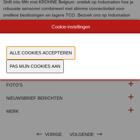
Shift into fifth met KROHNE Belgium: ontdek op Indumation hoe je
robuuste sensoren combineert met slimme connectiviteit voor
snellere beslissingen en lagere TCO. Bezoek ons op Indumation
voor een live-demo en concreet advies voor jouw applicatie.
Cookie-instellingen
WEBSITE CATALOGUS
PRODUCTGROEP
FOTO'S
NIEUWSBRIEF BERICHTEN
MERK
VORIGE
VOLGENDE