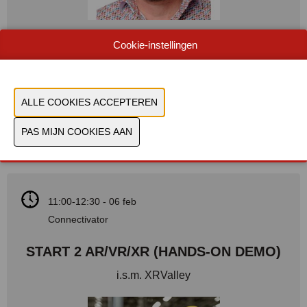
Pieter Schutijser
Cookie-instellingen
XR EXPERT VIVES
MEER INFO
11:00-12:30 - 06 feb
Connectivator
START 2 AR/VR/XR (HANDS-ON DEMO)
i.s.m. XRValley