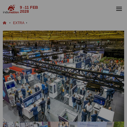
9 -11 FEB
2028
EXTRA