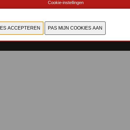
Cookie-instellingen
©2026, Industrialfairs
Privacy Policy
-
Coockiestatement
-
Algemene
voorwaarden
-
Cookies bekijken