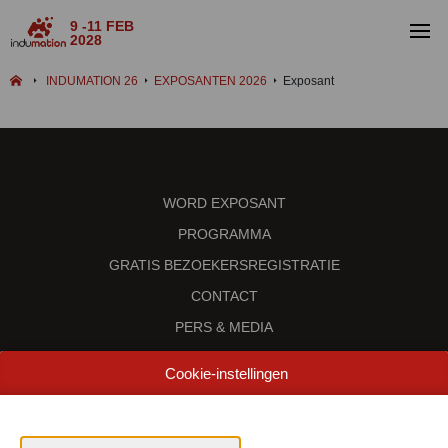
9 -11 FEB
2028
INDUMATION 26
EXPOSANTEN 2026
Exposant
WORD EXPOSANT
PROGRAMMA
GRATIS BEZOEKERSREGISTRATIE
CONTACT
PERS & MEDIA
INDUSTRIALFAIRS
Cookie-instellingen
Data & Openingsuren
Woensdag 4 februari 2026 van 10.00 - 18.00u
Donderdag 5 februari 2026 van 10.00 - 22.00u