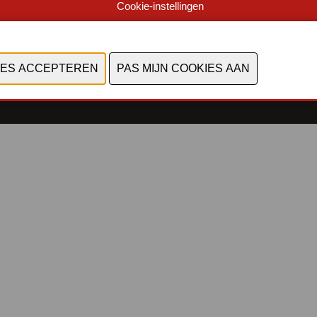
Cookie-instellingen
©2026, Industrialfairs
Privacy Policy
-
Coockiestatement
-
Algemene
voorwaarden
-
Cookies bekijken